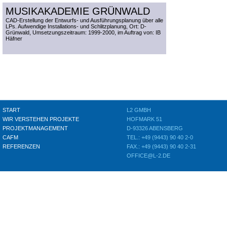
MUSIKAKADEMIE GRÜNWALD
CAD-Erstellung der Entwurfs- und Ausführungsplanung über alle
LPs. Aufwendige Installations- und Schlitzplanung, Ort: D-
Grünwald, Umsetzungszeitraum: 1999-2000, im Auftrag von: IB
Häfner
START
L2 GMBH
WIR VERSTEHEN PROJEKTE
HOFMARK 51
PROJEKTMANAGEMENT
D-93326 ABENSBERG
CAFM
TEL.: +49 (9443) 90 40 2-0
REFERENZEN
FAX.: +49 (9443) 90 40 2-31
OFFICE@L-2.DE