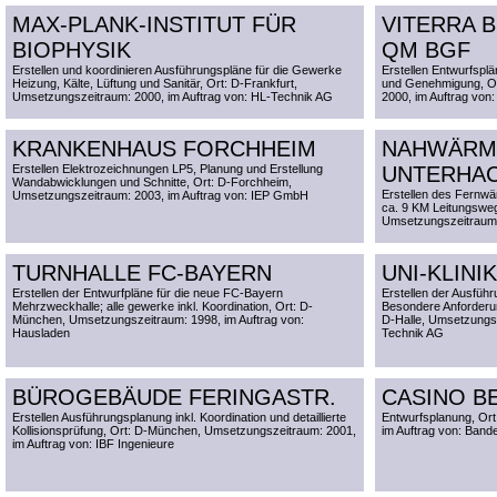
MAX-PLANK-INSTITUT FÜR
VITERRA 
BIOPHYSIK
QM BGF
Erstellen und koordinieren Ausführungspläne für die Gewerke
Erstellen Entwurfsplä
Heizung, Kälte, Lüftung und Sanitär, Ort: D-Frankfurt,
und Genehmigung, O
Umsetzungszeitraum: 2000, im Auftrag von: HL-Technik AG
2000, im Auftrag von
KRANKENHAUS FORCHHEIM
NAHWÄRM
Erstellen Elektrozeichnungen LP5, Planung und Erstellung
UNTERHA
Wandabwicklungen und Schnitte, Ort: D-Forchheim,
Erstellen des Fernwä
Umsetzungszeitraum: 2003, im Auftrag von: IEP GmbH
ca. 9 KM Leitungsweg
Umsetzungszeitraum:
TURNHALLE FC-BAYERN
UNI-KLINI
Erstellen der Entwurfpläne für die neue FC-Bayern
Erstellen der Ausführ
Mehrzweckhalle; alle gewerke inkl. Koordination, Ort: D-
Besondere Anforderu
München, Umsetzungszeitraum: 1998, im Auftrag von:
D-Halle, Umsetzungsz
Hausladen
Technik AG
BÜROGEBÄUDE FERINGASTR.
CASINO B
Erstellen Ausführungsplanung inkl. Koordination und detaillierte
Entwurfsplanung, Or
Kollisionsprüfung, Ort: D-München, Umsetzungszeitraum: 2001,
im Auftrag von: Band
im Auftrag von: IBF Ingenieure