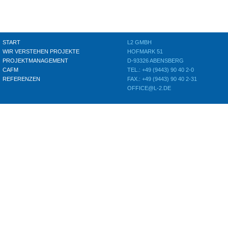
START
L2 GMBH
WIR VERSTEHEN PROJEKTE
HOFMARK 51
PROJEKTMANAGEMENT
D-93326 ABENSBERG
CAFM
TEL.: +49 (9443) 90 40 2-0
REFERENZEN
FAX.: +49 (9443) 90 40 2-31
OFFICE@L-2.DE